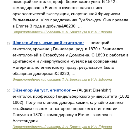
немецкий египтолог, проф. берлинского унив. В 1842 г.
командирован в Египет в качестве начальника
археологической экспедиции, снаряженной Фридрихом
Вильгельмом IV по предложению Гумбольдта. Она провела
в Египте 3 года и добыла&#8230; …
Энциклопедический словарь Ф.А. Брокгауза и И.А. Ефрона
Шпигельберг, немецкий египтолог
— немецкий
19
египтолог, уроженец Ганновера; род. в 1870 г. Занимался
египтологией в Страсбурге у Дюмихена. С 1890 г. работал в
Британском и ливерпульском музеях над собиранием
материала по египетскому праву; результатом была
обширная докторская&#8230; …
Энциклопедический словарь Ф.А. Брокгауза и И.А. Ефрона
Эйзенлор Август, египтолог
— (August Eisenlohr)
20
египтолог, профессор Гейдельбергского университета (1832
1902). Получив степень доктора химии, случайно занялся
китайским языком, от которого перешел к египтологии.
Получив в 1870 г. командировку в Египет, занялся в
Александрии …
Энциклопедический словарь Ф.А. Брокгауза и И.А. Ефрона