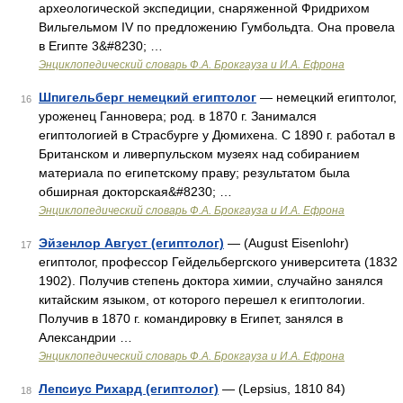
археологической экспедиции, снаряженной Фридрихом
Вильгельмом IV по предложению Гумбольдта. Она провела
в Египте 3&#8230; …
Энциклопедический словарь Ф.А. Брокгауза и И.А. Ефрона
Шпигельберг немецкий египтолог
— немецкий египтолог,
16
уроженец Ганновера; род. в 1870 г. Занимался
египтологией в Страсбурге у Дюмихена. С 1890 г. работал в
Британском и ливерпульском музеях над собиранием
материала по египетскому праву; результатом была
обширная докторская&#8230; …
Энциклопедический словарь Ф.А. Брокгауза и И.А. Ефрона
Эйзенлор Август (египтолог)
— (August Eisenlohr)
17
египтолог, профессор Гейдельбергского университета (1832
1902). Получив степень доктора химии, случайно занялся
китайским языком, от которого перешел к египтологии.
Получив в 1870 г. командировку в Египет, занялся в
Александрии …
Энциклопедический словарь Ф.А. Брокгауза и И.А. Ефрона
Лепсиус Рихард (египтолог)
— (Lepsius, 1810 84)
18