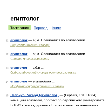
египтолог
Толкование
Перевод
Книги
египтолог
— а; м. Специалист по египтологии …
11
Энциклопедический словарь
египтолог
— а; м. Специалист по египтологии …
12
Словарь многих выражений
египтолог
— з.б.п …
13
Орфографический словарь осетинского языка
египтолог
— египт/о/лог/ …
14
Морфемно-орфографический словарь
Лепсиус Рихард (египтолог)
— (Lepsius, 1810 1884)
15
немецкий египтолог, профессор берлинского университета.
В 1842 г. командирован в Египет в качестве начальника